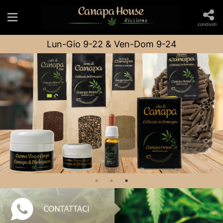
condividi
Lun-Gio 9-22 & Ven-Dom 9-24
Home
CONTATTACI
TROVAMI
<---- Menu --->
ORDINA E GUSTA
CATALOGO
EVENTI
CHI SIAMO
FACEBOOK
FALLA GIRARE